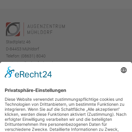
Stadtplatz 46
D-84453 Mühldorf
Telefon:
(08631) 8040
‍patienten@scharfsehen.de
Leistungen
Lidkorrektur
Lidfehlstellung
Faltenglättung
Faltenbehandlung
Informationsmaterial